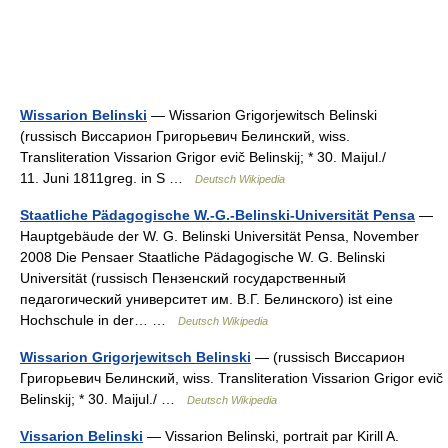
Wissarion Belinski
— Wissarion Grigorjewitsch Belinski
(russisch Виссарион Григорьевич Белинский, wiss.
Transliteration Vissarion Grigor evič Belinskij; * 30. Maijul./
11. Juni 1811greg. in S …
Deutsch Wikipedia
Staatliche Pädagogische W.-G.-Belinski-Universität Pensa
—
Hauptgebäude der W. G. Belinski Universität Pensa, November
2008 Die Pensaer Staatliche Pädagogische W. G. Belinski
Universität (russisch Пензенский государственный
педагогический университет им. В.Г. Белинского) ist eine
Hochschule in der… …
Deutsch Wikipedia
Wissarion Grigorjewitsch Belinski
— (russisch Виссарион
Григорьевич Белинский, wiss. Transliteration Vissarion Grigor evič
Belinskij; * 30. Maijul./ …
Deutsch Wikipedia
Vissarion Belinski
— Vissarion Belinski, portrait par Kirill A.