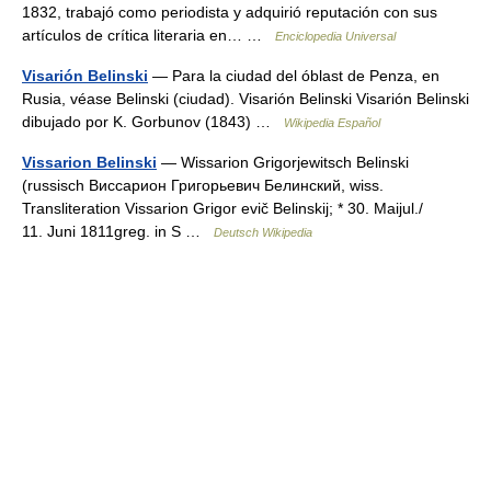
1832, trabajó como periodista y adquirió reputación con sus
artículos de crítica literaria en… …
Enciclopedia Universal
Visarión Belinski
— Para la ciudad del óblast de Penza, en
Rusia, véase Belinski (ciudad). Visarión Belinski Visarión Belinski
dibujado por K. Gorbunov (1843) …
Wikipedia Español
Vissarion Belinski
— Wissarion Grigorjewitsch Belinski
(russisch Виссарион Григорьевич Белинский, wiss.
Transliteration Vissarion Grigor evič Belinskij; * 30. Maijul./
11. Juni 1811greg. in S …
Deutsch Wikipedia