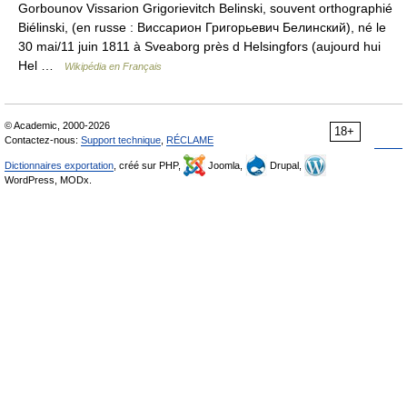
Gorbounov Vissarion Grigorievitch Belinski, souvent orthographié
Biélinski, (en russe : Виссарион Григорьевич Белинский), né le
30 mai/11 juin 1811 à Sveaborg près d Helsingfors (aujourd hui
Hel …
Wikipédia en Français
© Academic, 2000-2026
18+
Contactez-nous:
Support technique
,
RÉCLAME
Dictionnaires exportation
, créé sur PHP,
Joomla,
Drupal,
WordPress, MODx.