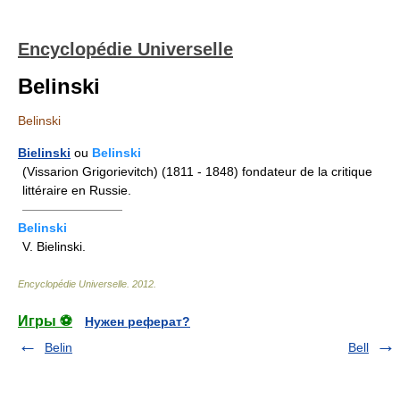
Encyclopédie Universelle
Belinski
Belinski
Bielinski
ou
Belinski
(Vissarion Grigorievitch) (1811 - 1848) fondateur de la critique
littéraire en Russie.
————————
Belinski
V. Bielinski.
Encyclopédie Universelle
.
2012
.
Игры ⚽
Нужен реферат?
Belin
Bell