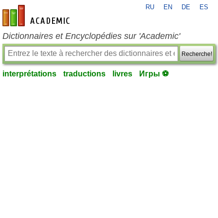
RU
EN
DE
ES
fr-academic.com
Dictionnaires et Encyclopédies sur 'Academic'
Recherche!
interprétations
traductions
livres
Игры ⚽